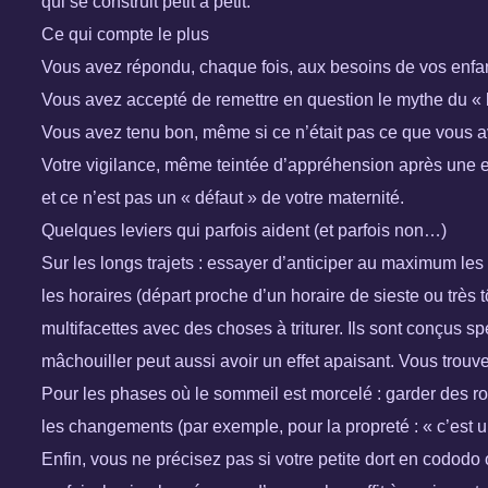
qui se construit petit à petit.
Ce qui compte le plus
Vous avez répondu, chaque fois, aux besoins de vos enfant
Vous avez accepté de remettre en question le mythe du « b
Vous avez tenu bon, même si ce n’était pas ce que vous avi
Votre vigilance, même teintée d’appréhension après une exp
et ce n’est pas un « défaut » de votre maternité.
Quelques leviers qui parfois aident (et parfois non…)
Sur les longs trajets : essayer d’anticiper au maximum le
les horaires (départ proche d’un horaire de sieste ou très 
multifacettes avec des choses à triturer. Ils sont conçus s
mâchouiller peut aussi avoir un effet apaisant. Vous trou
Pour les phases où le sommeil est morcelé : garder des rou
les changements (par exemple, pour la propreté : « c’est u
Enfin, vous ne précisez pas si votre petite dort en cododo 