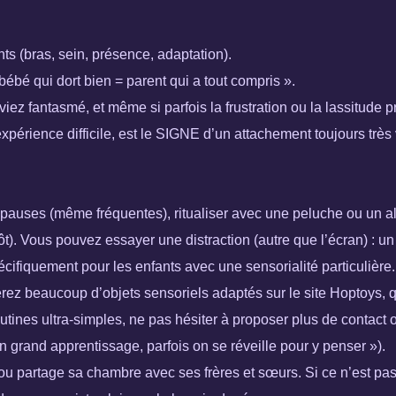
s (bras, sein, présence, adaptation).
ébé qui dort bien = parent qui a tout compris ».
ez fantasmé, et même si parfois la frustration ou la lassitude 
érience difficile, est le SIGNE d’un attachement toujours très vi
s pauses (même fréquentes), ritualiser avec une peluche ou un al
tôt). Vous pouvez essayer une distraction (autre que l’écran) : u
pécifiquement pour les enfants avec une sensorialité particulière.
verez beaucoup d’objets sensoriels adaptés sur le site Hoptoys, 
tines ultra-simples, ne pas hésiter à proposer plus de contact o
n grand apprentissage, parfois on se réveille pour y penser »).
ou partage sa chambre avec ses frères et sœurs. Si ce n’est pas l