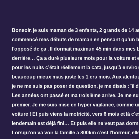
Bonsoir, je suis maman de 3 enfants, 2 grands de 14 an
commencé mes débuts de maman en pensant qu’un bébé
l’opposé de ça . Il dormait maximun 45 min dans mes bra
derrière… Ça a duré plusieurs mois pour la voiture et e
pour les nuits c’était réellement la cata, jusqu’à envi
beaucoup mieux mais juste les 1 ers mois. Aux alentour
je ne me suis pas poser de question, je me disais :”il do
Les années ont passé et ma troisième arrive. Je me s
premier. Je me suis mise en hyper vigilance, comme un
voiture ! Et puis viens la motricité, vers 6 mois et là 
lendemain est déjà fini… Et puis elle ne veut pas dorm
Lorsqu’on va voir la famille a 800km c’est l’horreur, ell