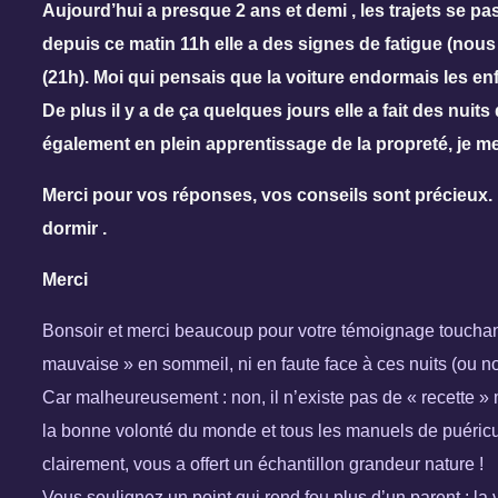
Aujourd’hui a presque 2 ans et demi , les trajets se pa
depuis ce matin 11h elle a des signes de fatigue (nous
(21h). Moi qui pensais que la voiture endormais les e
De plus il y a de ça quelques jours elle a fait des nuit
également en plein apprentissage de la propreté, je me d
Merci pour vos réponses, vos conseils sont précieux. L
dormir .
Merci
Bonsoir et merci beaucoup pour votre témoignage touchant
mauvaise » en sommeil, ni en faute face à ces nuits (ou no
Car malheureusement : non, il n’existe pas de « recette »
la bonne volonté du monde et tous les manuels de puéricult
clairement, vous a offert un échantillon grandeur nature !
Vous soulignez un point qui rend fou plus d’un parent : la v