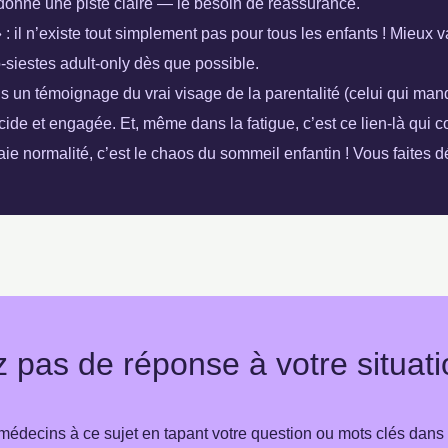
t donne une piste claire — le besoin de réassurance.
 : il n’existe tout simplement pas pour tous les enfants ! Mieux v
o-siestes adult-only dès que possible.
ais un témoignage du vrai visage de la parentalité (celui qui ma
ucide et engagée. Et, même dans la fatigue, c’est ce lien-là qui c
aie normalité, c’est le chaos du sommeil enfantin ! Vous faites dé
 pas de réponse à votre situati
édecins à ce sujet en tapant votre question ou mots clés dans