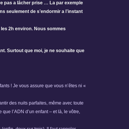
rive pas a lâcher prise … La par exemple
ens seulement de s’endormir a l’instant
utes les 2h environ. Nous sommes
nt. Surtout que moi, je ne souhaite que
ants ! Je vous assure que vous n’êtes ni «
ntir des nuits parfaites, même avec toute
que l’ADN d’un enfant – et là, le vôtre,
nfin, deux sur trois). Il faut rappeler