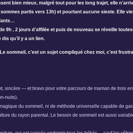
ssent bien mieux, malgré tout pour les long trajet, elle n’ar
 sommes partis vers 13h) et pourtant aucune sieste. Elle vi
nfants…
s de 9h , 2 jours d’affilée et puis de nouveau se réveille to
is qu’il y a un lien.
e sommeil, c’est un sujet compliqué chez moi, c’est frustra
, sincère — et bravo pour votre parcours de maman de trois enf
n-nuits).
 magique du sommeil, ni de méthode universelle capable de gara
ure du rayon parental. Le besoin de sommeil est aussi variable 
oiture, qui est censée endormir tous les bébés… sauf les vôtres (e