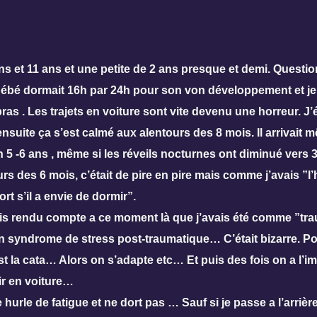
s et 11 ans et une petite de 2 ans presque et demi. Questio
 dormait 16h par 24h pour son von développement et je s
s . Les trajets en voiture sont vite devenu une horreur. J’ét
nsuite ça s’est calmé aux alentours des 8 mois. Il arrivait 
ron 5 -6 ans , même si les réveils nocturnes ont diminué vers 
s des 6 mois, c’était de pire en pire mais comme j’avais ”l
rt s’il a envie de dormir”.
uis rendu compte a ce moment là que j’avais été comme ”tr
 syndrome de stress post-traumatique… C’était bizarre. Pou
c’est la cata… Alors on s’adapte etc… Et puis des fois on a l’
ir en voiture…
e hurle de fatigue et ne dort pas … Sauf si je passe a l’arrière