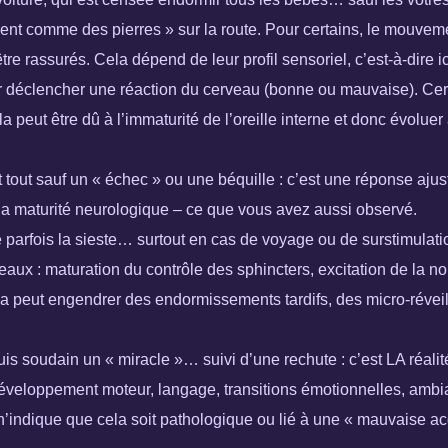
ent comme des pierres » sur la route. Pour certains, le mouveme
tre rassurés. Cela dépend de leur profil sensoriel, c’est-à-dire ic
r déclencher une réaction du cerveau (bonne ou mauvaise). Ce
peut être dû à l’immaturité de l’oreille interne et donc évoluer 
st tout sauf un « échec » ou une béquille : c’est une réponse aju
t la maturité neurologique – ce que vous avez aussi observé.
 parfois la sieste… surtout en cas de voyage ou de surstimulation
ux : maturation du contrôle des sphincters, excitation de la nou
la peut engendrer des endormissements tardifs, des micro-réveil
puis soudain un « miracle »… suivi d’une rechute : c’est LA réal
(développement moteur, langage, transitions émotionnelles, ambi
n n’indique que cela soit pathologique ou lié à une « mauvaise a