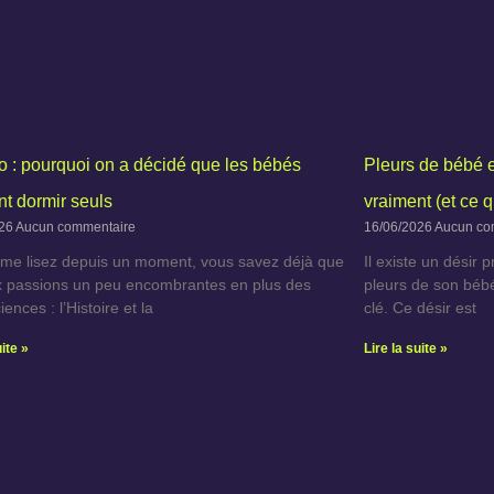
 : pourquoi on a décidé que les bébés
Pleurs de bébé et
nt dormir seuls
vraiment (et ce qu
026
Aucun commentaire
16/06/2026
Aucun co
 me lisez depuis un moment, vous savez déjà que
Il existe un dési
ux passions un peu encombrantes en plus des
pleurs de son bébé.
ences : l’Histoire et la
clé. Ce désir est
uite »
Lire la suite »