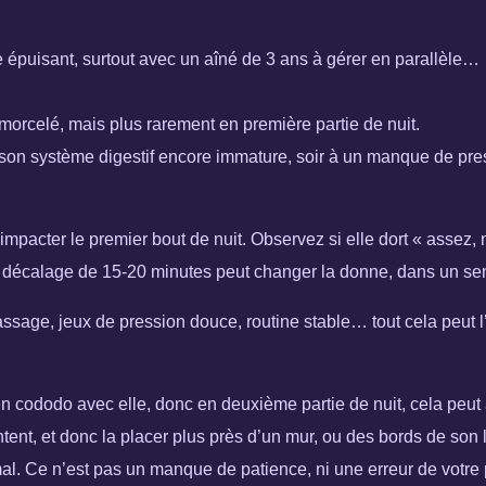
 épuisant, surtout avec un aîné de 3 ans à gérer en parallèle…
 morcelé, mais plus rarement en première partie de nuit.
é à son système digestif encore immature, soir à un manque de pr
impacter le premier bout de nuit. Observez si elle dort « assez, 
 un décalage de 15-20 minutes peut changer la donne, dans un sen
assage, jeux de pression douce, routine stable… tout cela peut l
 en cododo avec elle, donc en deuxième partie de nuit, cela peut
ent, et donc la placer plus près d’un mur, ou des bords de son li
mal. Ce n’est pas un manque de patience, ni une erreur de votre 