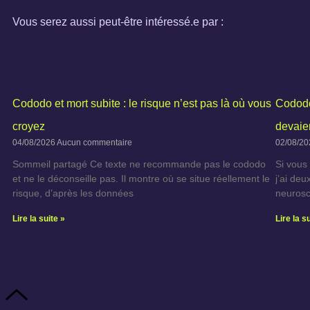
Vous serez aussi peut-être intéressé.e par :
Cododo et mort subite : le risque n’est pas là où vous
Cododo
croyez
devaie
04/08/2026
Aucun commentaire
02/08/2
Sommeil partagé Ce texte ne recommande pas le cododo
Si vous
et ne le déconseille pas. Il montre où se situe réellement le
j’ai de
risque, d’après les données
neurosci
Lire la suite »
Lire la s