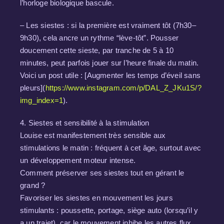
l’horloge biologique bascule.
– Les siestes : si la première est vraiment tôt (7h30–
9h30), cela ancre un rythme “lève-tôt”. Pousser
doucement cette sieste, par tranche de 5 à 10
minutes, peut parfois jouer sur l’heure finale du matin.
Voici un post utile : [Augmenter les temps d’éveil sans
pleurs](
https://www.instagram.com/p/DAL_Z_JKu1S/?
img_index=1
).
4. Siestes et sensibilité à la stimulation
Louise est manifestement très sensible aux
stimulations le matin : fréquent à cet âge, surtout avec
un développement moteur intense.
Comment préserver ses siestes tout en gérant le
grand ?
Favoriser les siestes en mouvement les jours
stimulants : poussette, portage, siège auto (lorsqu’il y
a un trajet), car le mouvement inhibe les autres flux